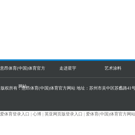
意昂体育(中国)体育官方
走进星宇
艺术涂料
网站
版权所有：意昂体育(中国)体育官方网站 地址：苏州市吴中区苏蠡路41号港龙国际D幢
爱体育登录入口
|
心博
|
英亚网页版登录入口
|
爱体育(中国)体育官方网