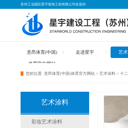
苏州工业园区星宇装饰工程有限公司欢迎你
意昂体育(中国)
走进星宇
艺术
体育官方网站
您的位置:
意昂体育(中国)体育官方网站
>
艺术涂料
>
十二
艺术涂料
彩妆艺术涂料