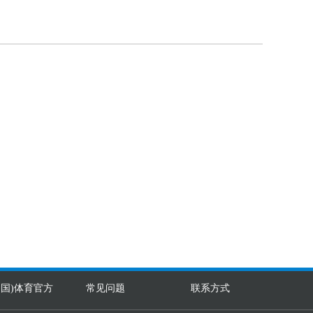
中国)体育官方
常见问题
联系方式