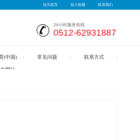
设为首页
加入收藏
联系我们
24小时服务热线
0512-62931887
育(中国)
常见问题
联系方式
官方网站