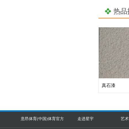
热品
真石漆
意昂体育(中国)体育官方
走进星宇
艺术