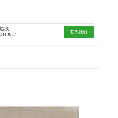
热线
联系我们
2410877